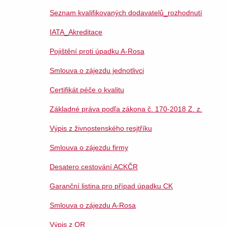
Seznam kvalifikovaných dodavatelů_rozhodnutí
IATA_Akreditace
Pojištění proti úpadku A-Rosa
Smlouva o zájezdu jednotlivci
Certifikát péče o kvalitu
Základné práva podľa zákona č. 170-2018 Z. z.
Výpis z živnostenského resjtříku
Smlouva o zájezdu firmy
Desatero cestování ACKČR
Garanční listina pro případ úpadku CK
Smlouva o zájezdu A-Rosa
Výpis z OR