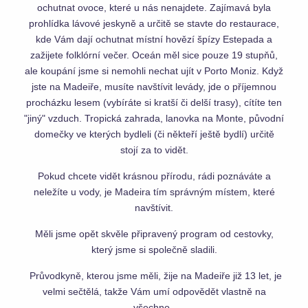
ochutnat ovoce, které u nás nenajdete. Zajímavá byla
prohlídka lávové jeskyně a určitě se stavte do restaurace,
kde Vám dají ochutnat místní hovězí špízy Estepada a
zažijete folklórní večer. Oceán měl sice pouze 19 stupňů,
ale koupání jsme si nemohli nechat ujít v Porto Moniz. Když
jste na Madeiře, musíte navštívit levády, jde o příjemnou
procházku lesem (vybíráte si kratší či delší trasy), cítíte ten
"jiný" vzduch. Tropická zahrada, lanovka na Monte, původní
domečky ve kterých bydleli (či někteří ještě bydlí) určitě
stojí za to vidět.
Pokud chcete vidět krásnou přírodu, rádi poznáváte a
neležíte u vody, je Madeira tím správným místem, které
navštívit.
Měli jsme opět skvěle připravený program od cestovky,
který jsme si společně sladili.
Průvodkyně, kterou jsme měli, žije na Madeiře již 13 let, je
velmi sečtělá, takže Vám umí odpovědět vlastně na
všechno.