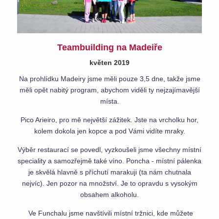
Teambuilding na Madeiře
květen 2019
Na prohlídku Madeiry jsme měli pouze 3,5 dne, takže jsme
měli opět nabitý program, abychom viděli ty nejzajímavější
místa.
Pico Arieiro, pro mě největší zážitek. Jste na vrcholku hor,
kolem dokola jen kopce a pod Vámi vidíte mraky.
Výběr restaurací se povedl, vyzkoušeli jsme všechny místní
speciality a samozřejmě také víno. Poncha - místní pálenka
je skvělá hlavně s příchutí marakuji (ta nám chutnala
nejvíc). Jen pozor na množství. Je to opravdu s vysokým
obsahem alkoholu.
Ve Funchalu jsme navštívili místní tržnici, kde můžete