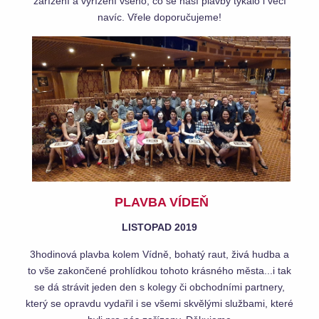
zařízení a vyřízení všeho, co se naší plavby týkalo i věcí
navíc. Vřele doporučujeme!
PLAVBA VÍDEŇ
LISTOPAD 2019
3hodinová plavba kolem Vídně, bohatý raut, živá hudba a
to vše zakončené prohlídkou tohoto krásného města...i tak
se dá strávit jeden den s kolegy či obchodními partnery,
který se opravdu vydařil i se všemi skvělými službami, které