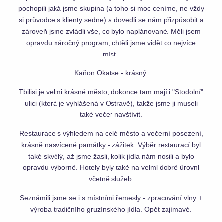
pochopili jaká jsme skupina (a toho si moc ceníme, ne vždy
si průvodce s klienty sedne) a dovedli se nám přizpůsobit a
zároveň jsme zvládli vše, co bylo naplánované. Měli jsem
opravdu náročný program, chtěli jsme vidět co nejvíce
míst.
Kaňon Okatse - krásný.
Tbilisi je velmi krásné město, dokonce tam mají i "Stodolní"
ulici (která je vyhlášená v Ostravě), takže jsme ji museli
také večer navštívit.
Restaurace s výhledem na celé město a večerní posezení,
krásně nasvícené památky - zážitek. Výběr restaurací byl
také skvělý, až jsme žasli, kolik jídla nám nosili a bylo
opravdu výborné. Hotely byly také na velmi dobré úrovni
včetně služeb.
Seznámili jsme se i s místními řemesly - zpracování vlny +
výroba tradičního gruzínského jídla. Opět zajímavé.