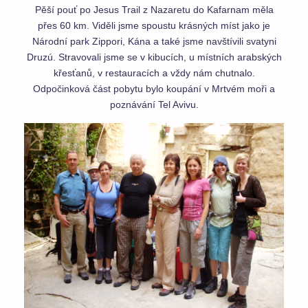
Pěší pouť po Jesus Trail z Nazaretu do Kafarnam měla
přes 60 km. Viděli jsme spoustu krásných míst jako je
Národní park Zippori, Kána a také jsme navštívili svatyni
Druzú. Stravovali jsme se v kibucích, u místních arabských
křesťanů, v restauracích a vždy nám chutnalo.
Odpočinková část pobytu bylo koupání v Mrtvém moři a
poznávání Tel Avivu.