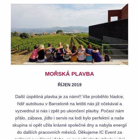
MOŘSKÁ PLAVBA
ŘÍJEN 2019
Další úspěšná plavba je za námi!! Vše proběhlo hladce,
řidiř autobusu v Barceloně na letišti nás již očekával a
vyzvednul si nás i zpět po ukončení plavby. Počasí nám
přálo, zábava, jídlo i servis na lodi bylo perfektní a naše
skupina si opět užila krásné společné dny a nabyla energií
do dalších pracovních měsíců. Děkujeme IC Event za