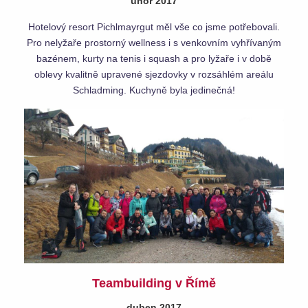
únor 2017
Hotelový resort Pichlmayrgut měl vše co jsme potřebovali.
Pro nelyžaře prostorný wellness i s venkovním vyhřívaným
bazénem, kurty na tenis i squash a pro lyžaře i v době
oblevy kvalitně upravené sjezdovky v rozsáhlém areálu
Schladming. Kuchyně byla jedinečná!
Teambuilding v Římě
duben 2017