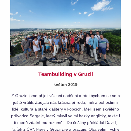
Teambuilding v Gruzii
květen 2019
Z Gruzie jsme přijeli všichni nadšeni a rádi bychom se sem
ještě vrátili. Zaujala nás krásná příroda, milí a pohostinní
lidé, kultura a staré kláštery v kopcích. Měli jsem skvělého
průvodce Sergeje, který mluvil velmi hezky anglicky, takže i
ti méně zdatní mu rozuměli. Do češtiny překládal David,
"ajťák z ČR", který v Gruzii žije a pracuje. Oba velmi rychle