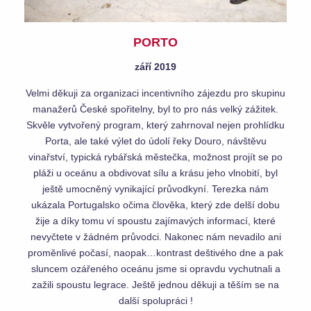
PORTO
září 2019
Velmi děkuji za organizaci incentivního zájezdu pro skupinu
manažerů České spořitelny, byl to pro nás velký zážitek.
Skvěle vytvořený program, který zahrnoval nejen prohlídku
Porta, ale také výlet do údolí řeky Douro, návštěvu
vinařství, typická rybářská městečka, možnost projít se po
pláži u oceánu a obdivovat sílu a krásu jeho vlnobití, byl
ještě umocněný vynikající průvodkyní. Terezka nám
ukázala Portugalsko očima člověka, který zde delší dobu
žije a díky tomu ví spoustu zajímavých informací, které
nevyčtete v žádném průvodci. Nakonec nám nevadilo ani
proměnlivé počasí, naopak…kontrast deštivého dne a pak
sluncem ozářeného oceánu jsme si opravdu vychutnali a
zažili spoustu legrace. Ještě jednou děkuji a těším se na
další spolupráci !