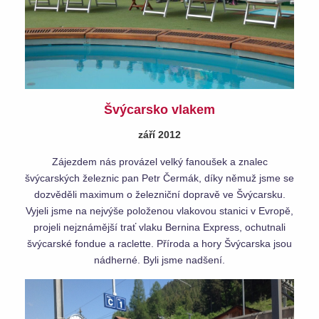
Švýcarsko vlake
m
září 2012
Zájezdem nás provázel velký fanoušek a znalec
švýcarských železnic pan Petr Čermák, díky němuž jsme se
dozvěděli maximum o železniční dopravě ve Švýcarsku.
Vyjeli jsme na nejvýše položenou vlakovou stanici v Evropě,
projeli nejznámější trať vlaku Bernina Express, ochutnali
švýcarské fondue a raclette. Příroda a hory Švýcarska jsou
nádherné. Byli jsme nadšení.