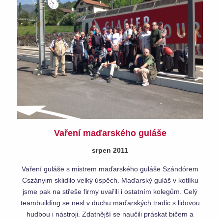
Vaření maďarského guláše
srpen 2011
Vaření guláše s mistrem maďarského guláše Szándórem
Cszányim sklidilo velký úspěch. Maďarský guláš v kotlíku
jsme pak na střeše firmy uvařili i ostatním kolegům. Celý
teambuilding se nesl v duchu maďarských tradic s lidovou
hudbou i nástroji. Zdatnější se naučili práskat bičem a