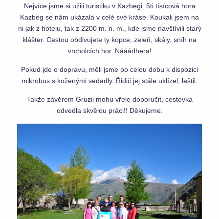
Nejvíce jsme si užili turistiku v Kazbegi. 5ti tísícová hora
Kazbeg se nám ukázala v celé své kráse. Koukali jsem na
ni jak z hotelu, tak z 2200 m. n. m., kde jsme navštívili starý
klášter. Cestou obdivujete ty kopce, zeleň, skály, sníh na
vrcholcích hor. Nááádhera!
Pokud jde o dopravu, měli jsme po celou dobu k dispozici
mikrobus s koženými sedadly. Řidič jej stále uklízel, leštil.
Takže závěrem Gruzii mohu vřele doporučit, cestovka
odvedla skvělou práci!! Děkujeme.