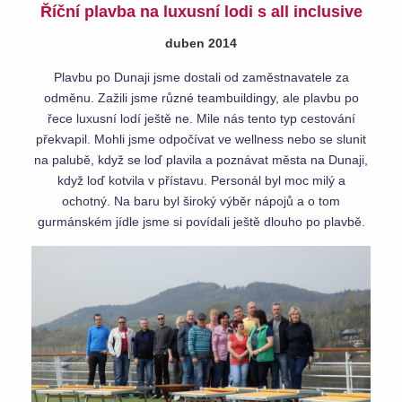
Říční plavba na luxusní lodi s all inclusive
duben 2014
Plavbu po Dunaji jsme dostali od zaměstnavatele za
odměnu. Zažili jsme různé teambuildingy, ale plavbu po
řece luxusní lodí ještě ne. Mile nás tento typ cestování
překvapil. Mohli jsme odpočívat ve wellness nebo se slunit
na palubě, když se loď plavila a poznávat města na Dunaji,
když loď kotvila v přístavu. Personál byl moc milý a
ochotný. Na baru byl široký výběr nápojů a o tom
gurmánském jídle jsme si povídali ještě dlouho po plavbě.